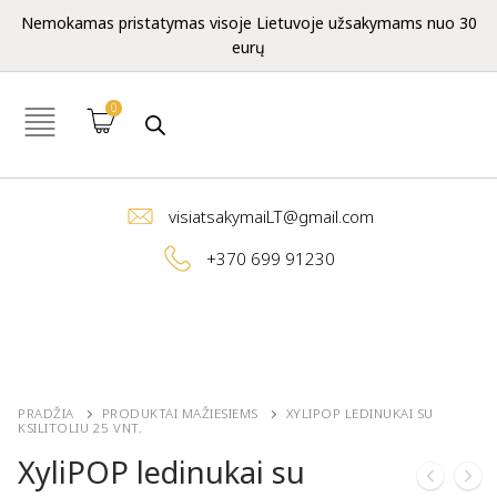
Nemokamas pristatymas visoje Lietuvoje užsakymams nuo 30
eurų
0
visiatsakymaiLT@gmail.com
+370 699 91230
PRADŽIA
PRODUKTAI MAŽIESIEMS
XYLIPOP LEDINUKAI SU
KSILITOLIU 25 VNT.
XyliPOP ledinukai su