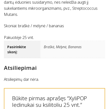
dantų ėduonies susidarymo, nes neleidžia augti jį
sukeliantiems mikroorganizmams, pvz., Streptococcus
Mutans.
Skoniai: braškė / mėlynė / bananas
Pakuotėje 25 vnt.
Pasirinkite
Braškė, Mėlynė, Bananas
skonį:
Atsiliepimai
Atsiliepimų dar nėra.
Būkite pirmas aprašęs “XyliPOP
ledinukai su ksilitoliu 25 vnt.”