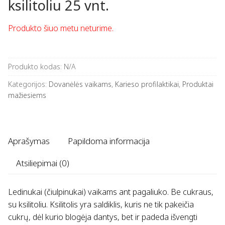
ksilitoliu 25 vnt.
Produkto šiuo metu neturime.
Produkto kodas:
N/A
Kategorijos:
Dovanėlės vaikams
,
Karieso profilaktikai
,
Produktai
mažiesiems
Aprašymas
Papildoma informacija
Atsiliepimai (0)
Ledinukai (čiulpinukai) vaikams ant pagaliuko. Be cukraus,
su ksilitoliu.
Ksilitolis yra saldiklis, kuris ne tik pakeičia
cukrų, dėl kurio blogėja dantys, bet ir padeda išvengti