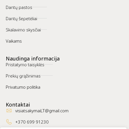
Dantų pastos
Dantų šepetėliai
Skalavimo skysčiai
Vaikams
Naudinga informacija
Pristatymo taisyklės
Prekių grąžinimas
Privatumo politika
Kontaktai
visiatsakymaiLT@gmail.com
+370 699 91230