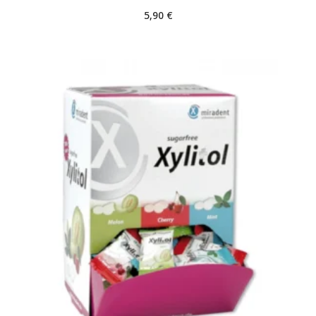
5,90
€