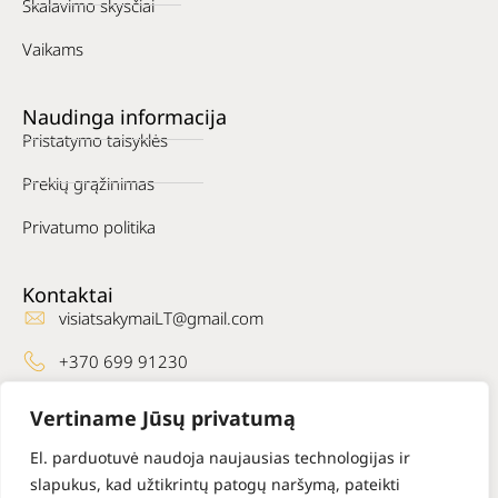
Skalavimo skysčiai
Vaikams
Naudinga informacija
Pristatymo taisyklės
Prekių grąžinimas
Privatumo politika
Kontaktai
visiatsakymaiLT@gmail.com
+370 699 91230
Kur mus rasti
Vertiname Jūsų privatumą
Facebook
El. parduotuvė naudoja naujausias technologijas ir
slapukus, kad užtikrintų patogų naršymą, pateikti