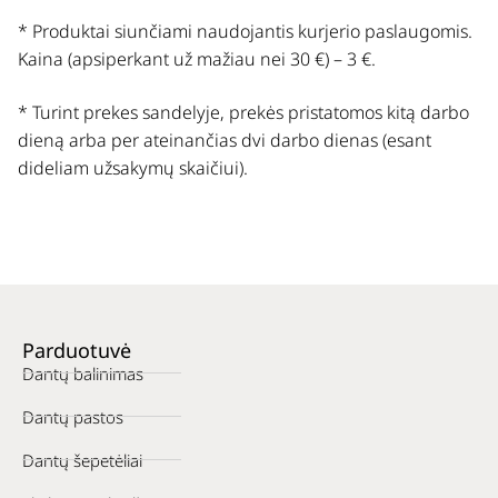
* Produktai siunčiami naudojantis kurjerio paslaugomis.
Kaina (apsiperkant už mažiau nei 30 €) – 3 €.
* Turint prekes sandelyje, prekės pristatomos kitą darbo
dieną arba per ateinančias dvi darbo dienas (esant
dideliam užsakymų skaičiui).
Parduotuvė
Dantų balinimas
Dantų pastos
Dantų šepetėliai