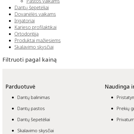
Pastos vaikams
Dantų šepetėliai
Dovanėlės vaikams
Irigatoriai
Karieso profilaktikai
Ortodontija
Produktai mažiesiems
Skalavimo skysčiai
Filtruoti pagal kainą
Parduotuvė
Naudinga i
Dantų balinimas
Pristaty
Dantų pastos
Prekių g
Dantų šepetėliai
Privatum
Skalavimo skysčiai