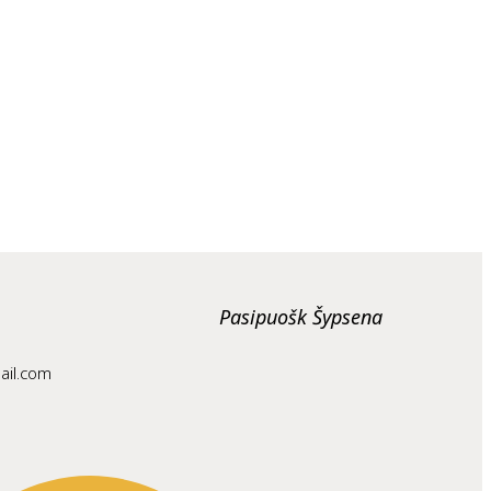
Pasipuošk Šypsena
ail.com