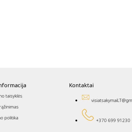
nformacija
Kontaktai
mo taisyklės
visiatsakymaiLT@gm
rąžinimas
o politika
+370 699 91230