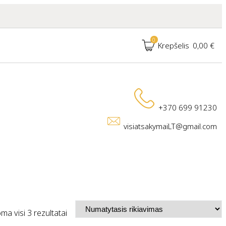
0
Krepšelis
0,00
€
+370 699 91230
visiatsakymaiLT@gmail.com
a visi 3 rezultatai