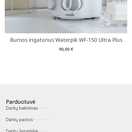
Burnos irigatorius Waterpik WF-150 Ultra Plus
90,00
€
Parduotuvė
Dantų balinimas
Dantų pastos
Dantų šepetėliai