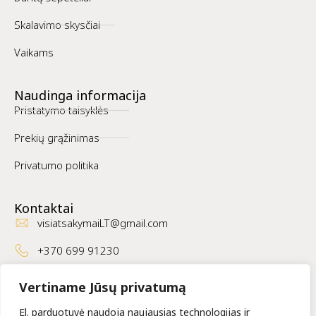
Skalavimo skysčiai
Vaikams
Naudinga informacija
Pristatymo taisyklės
Prekių grąžinimas
Privatumo politika
Kontaktai
visiatsakymaiLT@gmail.com
+370 699 91230
Kur mus rasti
Vertiname Jūsų privatumą
Facebook
El. parduotuvė naudoja naujausias technologijas ir