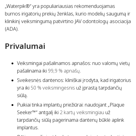
„Waterpik®“ yra populiariausias rekomenduojamas
burnos irigatorių prekių ženklas, kurio modelių saugumą ir
klinikinį veiksmingumą patvirtino JAV odontologų asociacija
(ADA).
Privalumai
Veiksmingai pašalinamos apnašos: nuo valomų vietų
pašalinama iki
99,9 % apnašų
.
Sveikesnės dantenos: kliniškai įrodyta, kad irigatorius
yra iki
50 % veiksmingesnis
už įprastą tarpdančių
siūlą.
Puikiai tinka implantų priežiūrai: naudojant „Plaque
Seeker™“ antgalį iki
2 kartų veiksmingiau
už
tarpdančių siūlą pagerinama dantenų būklė aplink
implantus.