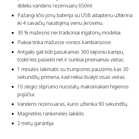
dideliu vandens rezervuaru 650ml.
Pažangi ličio jonų baterija su USB adapteriu užtikrina
iki 4 savaičių naudojimą vienu įkrovimu.
30 % mažesnis nei tradiciniai irigatorių modeliai.
Puikiai tinka mažuose vonios kambariuose.
Antgalis gali būti pasukamas 360 laipsniu kampu,
todėl leis pasiekti net ir sunkiai prieinamas vietas.
1 minutės laikmatis su trumpomis pauzėmis kas 30
sekundžių primena, kad reikia išvalyti visas vietas.
10 slėgio stiprumo nuostatų maksimaliam higienos
pojūčiui.
Vandens rezervuaras, kurio užtenka 90 sekundžių.
Magnetinis rankenėlės laikiklis.
2 metų garantija.