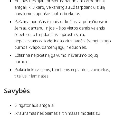
Būtinas nešiojant breketus: naudojant ortodontinį
antgalį iki 3 kartų veiksmingiau už tarpdančių siūlą
nuvalomos apnašos aplink breketus.
Pašalina apnašas ir maisto likučius tarpdančiuose ir
žemiau dantenų linijos – šios vietos dantis valantis
šepetėliu, o tarpdančius – įprastu siūlu,
nepasiekiamos, todėl irigatorius padės išvengti blogo
burnos kvapo, dantenų ligų ir ėduonies.
Užtikrina neįtikėtiną gaivumo ir švarumo pojūtį
burnoje.
Puikiai tinka visiems, turintiems
implantus
,
vainikėlius,
tiltelius ir laminates
.
Savybės
6 irigatoriaus antgaliai.
Įkraunamas nešiojamasis itin mažas modelis su