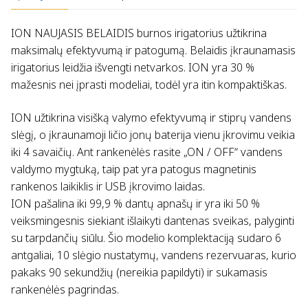
ION NAUJASIS BELAIDIS burnos irigatorius užtikrina
maksimalų efektyvumą ir patogumą. Belaidis įkraunamasis
irigatorius leidžia išvengti netvarkos. ION yra 30 %
mažesnis nei įprasti modeliai, todėl yra itin kompaktiškas.
ION užtikrina visišką valymo efektyvumą ir stiprų vandens
slėgį, o įkraunamoji ličio jonų baterija vienu įkrovimu veikia
iki 4 savaičių. Ant rankenėlės rasite „ON / OFF“ vandens
valdymo mygtuką, taip pat yra patogus magnetinis
rankenos laikiklis ir USB įkrovimo laidas.
ION pašalina iki 99,9 % dantų apnašų ir yra iki 50 %
veiksmingesnis siekiant išlaikyti dantenas sveikas, palyginti
su tarpdančių siūlu. Šio modelio komplektaciją sudaro 6
antgaliai, 10 slėgio nustatymų, vandens rezervuaras, kurio
pakaks 90 sekundžių (nereikia papildyti) ir sukamasis
rankenėlės pagrindas.